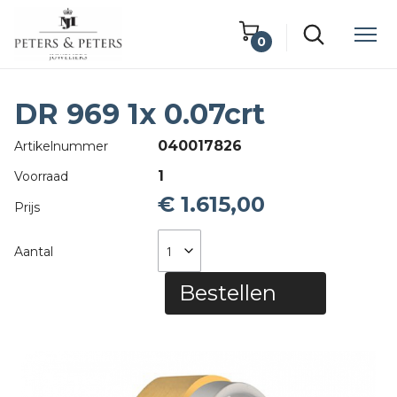
0
Winkelwagen
DR 969 1x 0.07crt
Lege winkelwagen
040017826
Artikelnummer
1
Voorraad
€ 1.615,00
Prijs
Aantal
Bestellen