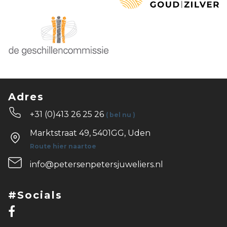
Adres
+31 (0)413 26 25 26
( bel nu )
Marktstraat 49, 5401GG, Uden
Route hier naartoe
info@petersenpetersjuweliers.nl
#Socials