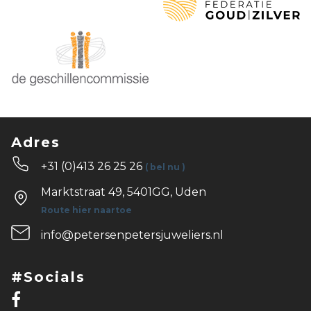
Adres
+31 (0)413 26 25 26
( bel nu )
Marktstraat 49, 5401GG, Uden
Route hier naartoe
info@petersenpetersjuweliers.nl
#Socials