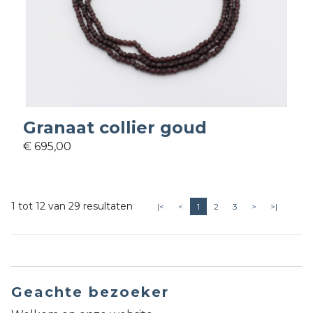
Granaat collier goud
€ 695,00
1 tot 12 van 29 resultaten
|<
<
1
2
3
>
>|
Geachte bezoeker