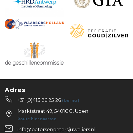
Adres
+31 (0)413 26 25 26
( bel nu )
Marktstraat 49, 5401GG, Uden
Route hier naartoe
info@petersenpetersjuweliers.nl