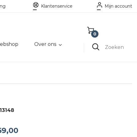
ing
Klantenservice
Mijn account
0
ebshop
Over ons
Winkelwagen
Zoeken
Lege winkelwagen
M
13148
69,00