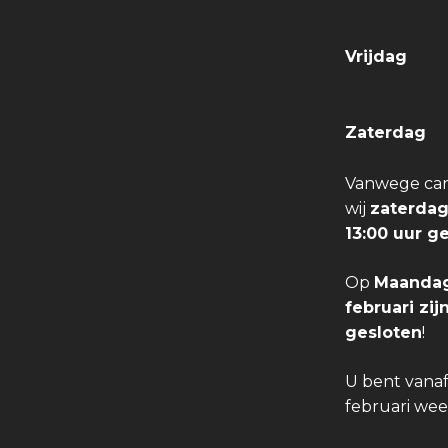
Vrijdag
Zaterdag
Vanwege carn
wij
zaterdag
13:00 uur g
Op
Maandag
februari zi
gesloten
!
U bent vana
februari we