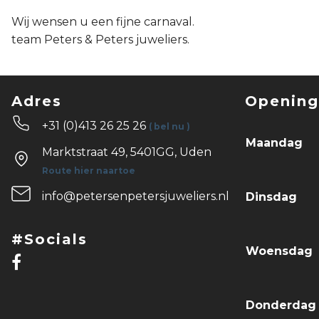
Wij wensen u een fijne carnaval.
team Peters & Peters juweliers.
Adres
Opening
+31 (0)413 26 25 26
( bel nu )
Maandag
Marktstraat 49, 5401GG, Uden
Route hier naartoe
info@petersenpetersjuweliers.nl
Dinsdag
#Socials
Woensdag
Donderda