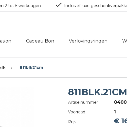
en 2 tot 5 werkdagen
Inclusief luxe geschenkverpakk
asion
Cadeau Bon
Verlovingsringen
W
Silk
811blk21cm
811BLK.21C
0400
Artikelnummer
1
Voorraad
€ 1
Prijs