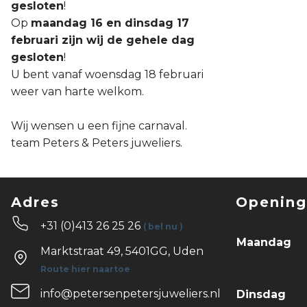
gesloten
!
Op
maandag 16 en dinsdag 17
februari zijn wij de gehele dag
gesloten
!
U bent vanaf woensdag 18 februari
weer van harte welkom.
Wij wensen u een fijne carnaval.
team Peters & Peters juweliers.
Adres
Opening
+31 (0)413 26 25 26
( bel nu )
Maandag
Marktstraat 49, 5401GG, Uden
Route hier naartoe
info@petersenpetersjuweliers.nl
Dinsdag