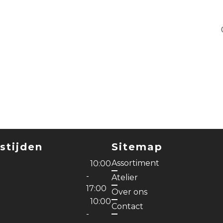
stijden
Sitemap
Assortiment
10:00
-
Atelier
17:00
Over ons
10:00
Contact
-