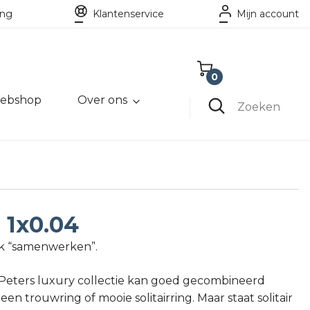
ing
Klantenservice
Mijn account
0
ebshop
Over ons
Winkelwagen
Zoeken
Lege winkelwagen
g 1x0.04
ijk “samenwerken”.
& Peters luxury collectie kan goed gecombineerd
n trouwring of mooie solitairring. Maar staat solitair