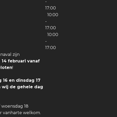
g
-
17:00
10:00
-
17:00
10:00
-
17:00
aval zijn
 14 februari vanaf
eloten
!
 16 en dinsdag 17
jn wij de gehele dag
f woensdag 18
er vanharte welkom.