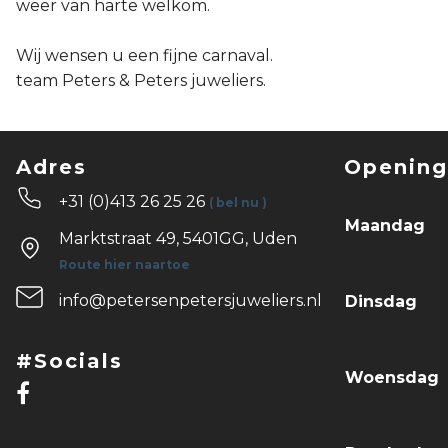
weer van harte welkom.
Wij wensen u een fijne carnaval.
team Peters & Peters juweliers.
Adres
Opening
+31 (0)413 26 25 26
( bel nu )
Maandag
Marktstraat 49, 5401GG, Uden
Route hier naartoe
info@petersenpetersjuweliers.nl
Dinsdag
#Socials
Woensdag