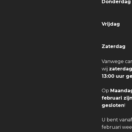
Donderda
Vrijdag
Zaterdag
Vanwege carn
wij
zaterdag
13:00 uur g
Op
Maandag
februari zi
gesloten
!
U bent vana
februari we