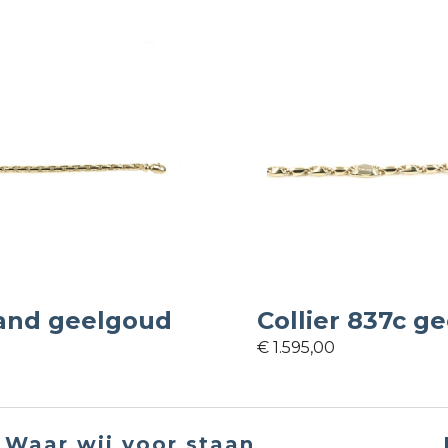
nd geelgoud
Collier 837c ge
€ 1.595,00
Waar wij voor staan