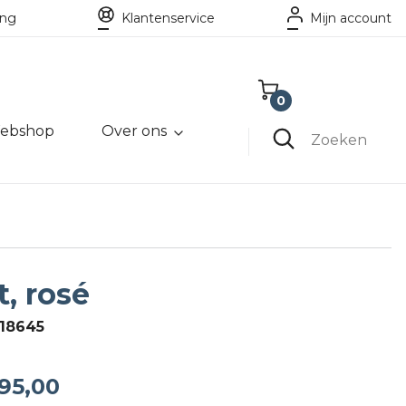
ing
Klantenservice
Mijn account
0
ebshop
Over ons
Winkelwagen
Zoeken
Lege winkelwagen
, rosé
18645
95,00