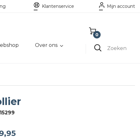
ing
Klantenservice
Mijn account
0
ebshop
Over ons
Winkelwagen
Zoeken
Lege winkelwagen
llier
15299
9,95