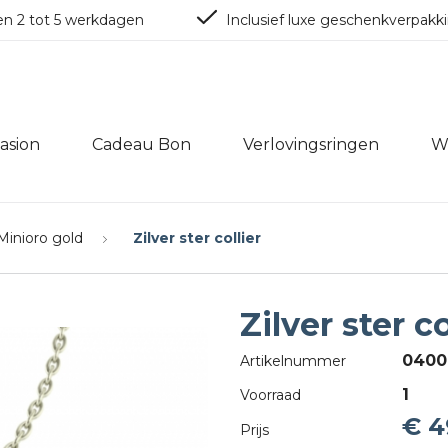
en 2 tot 5 werkdagen
Inclusief luxe geschenkverpakk
asion
Cadeau Bon
Verlovingsringen
W
Minioro gold
Zilver ster collier
Zilver ster co
0400
Artikelnummer
1
Voorraad
€ 4
Prijs