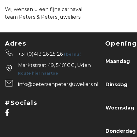
Wij wensen u een fijne carnaval.
team Peters & Peters juweliers.
Adres
Opening
+31 (0)413 26 25 26
( bel nu )
Maandag
Marktstraat 49, 5401GG, Uden
Route hier naartoe
info@petersenpetersjuweliers.nl
Dinsdag
#Socials
Woensdag
Donderda