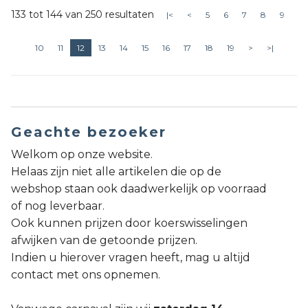
133 tot 144 van 250 resultaten
|<
<
5
6
7
8
9
10
11
12
13
14
15
16
17
18
19
>
>|
Geachte bezoeker
Welkom op onze website.
Helaas zijn niet alle artikelen die op de
webshop staan ook daadwerkelijk op voorraad
of nog leverbaar.
Ook kunnen prijzen door koerswisselingen
afwijken van de getoonde prijzen.
Indien u hierover vragen heeft, mag u altijd
contact met ons opnemen.