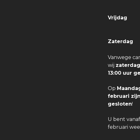
Vrijdag
Zaterdag
Vanwege carn
wij
zaterdag
13:00 uur g
Op
Maandag
februari zi
gesloten
!
U bent vana
februari we