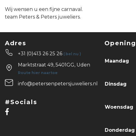
Wij wensen u een fijne carnaval.
team Peters & Peters juweliers.
Adres
Opening
+31 (0)413 26 25 26
( bel nu )
Maandag
Marktstraat 49, 5401GG, Uden
Route hier naartoe
info@petersenpetersjuweliers.nl
Dinsdag
#Socials
Woensdag
Donderda