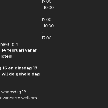
17:00
10:00
-
17:00
10:00
-
17:00
aval zijn
 14 februari vanaf
eloten
!
 16 en dinsdag 17
jn wij de gehele dag
f woensdag 18
er vanharte welkom.