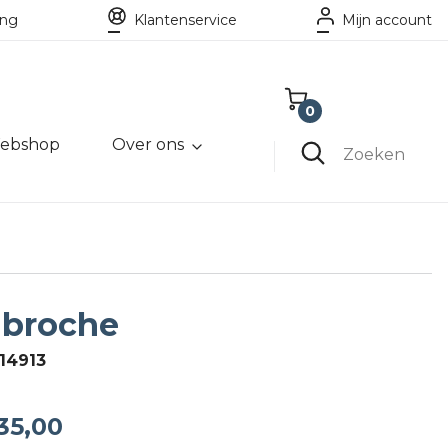
ing
Klantenservice
Mijn account
0
ebshop
Over ons
Winkelwagen
Zoeken
Lege winkelwagen
 broche
14913
35,00