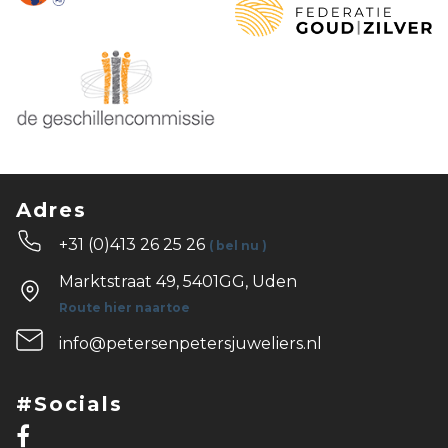
Adres
+31 (0)413 26 25 26
( bel nu )
Marktstraat 49, 5401GG, Uden
Route hier naartoe
info@petersenpetersjuweliers.nl
#Socials