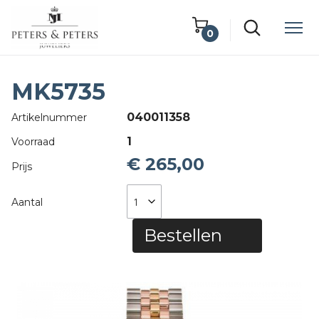
0
Winkelwagen
MK5735
Lege winkelwagen
040011358
Artikelnummer
1
Voorraad
€ 265,00
Prijs
Aantal
Bestellen