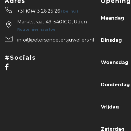
Adres
Opening
+31 (0)413 26 25 26
( bel nu )
Maandag
Marktstraat 49, 5401GG, Uden
Route hier naartoe
info@petersenpetersjuweliers.nl
Dinsdag
#Socials
Woensdag
Donderda
Vrijdag
Zaterdag