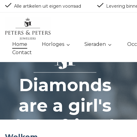
Alle artikelen uit eigen voorraad
Levering binn
Home
Horloges
Sieraden
Occ
Contact
ontwerp en pr
Diamonds
Diamonds
are a girl's
are a girl's
best friend
best friend
Welkom