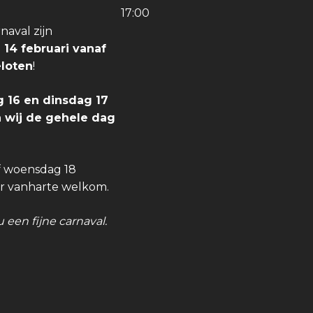
17:00
aval zijn
 14 februari vanaf
eloten
!
 16 en dinsdag 17
jn wij de gehele dag
f woensdag 18
er vanharte welkom.
 een fijne carnaval.