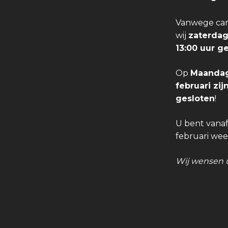
Vanwege carn
wij
zaterdag
13:00 uur g
Op
Maandag
februari zi
gesloten
!
U bent vana
februari we
Wij wensen u