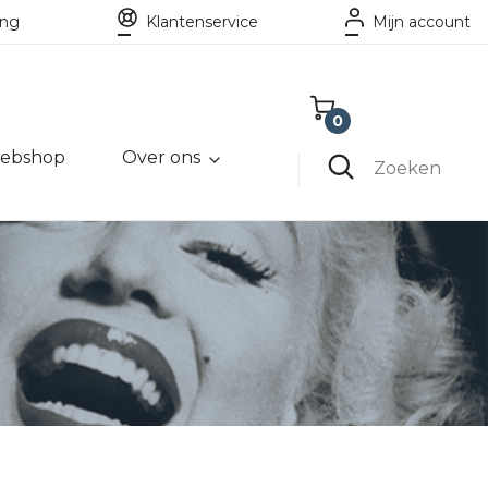
ing
Klantenservice
Mijn account
0
ebshop
Over ons
Winkelwagen
Zoeken
Lege winkelwagen
True friends
Diamonds
are like
are forever
diamonds